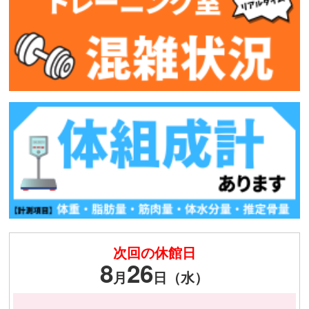
次回の休館日
8
26
月
日（水）