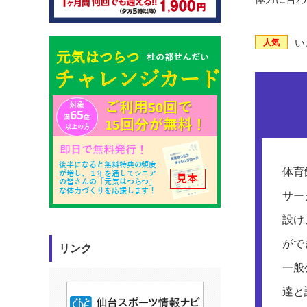
い
人気
体育
サー
設け
がで
リンク
一般
達と