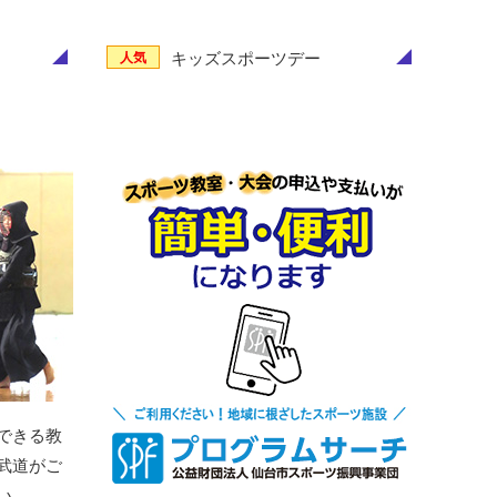
キッズスポーツデー
人気
できる教
武道がご
い。