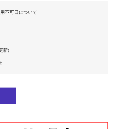
使用不可日について
更新)
せ