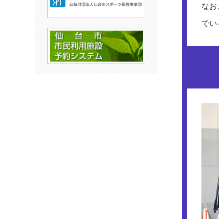
なお
でい