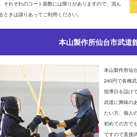
、それぞれのコート面数には限りがありますので、混ん
るときは譲りあってご利用ください。
本山製作所仙台市武道
本山製作所仙台
240円で各種
指導日を設け
武道に興味の
たい方、個人
初めての方で
ですので直接