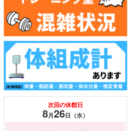
次回の休館日
8
26
月
日（水）