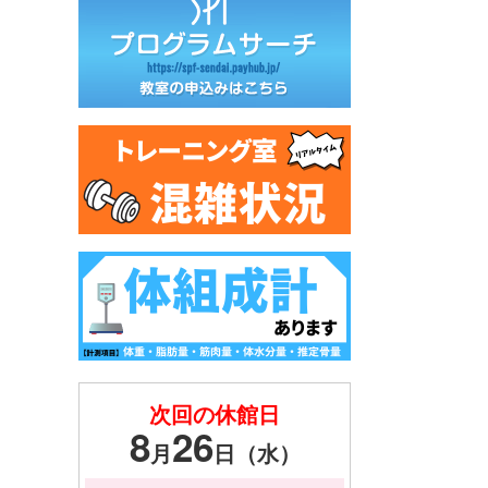
次回の休館日
8
26
月
日（水）