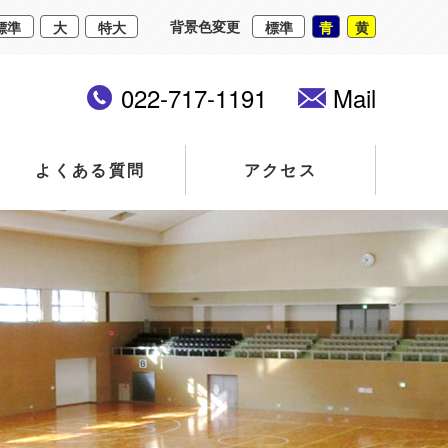
背景色変更
標準
大
特大
標準
青
黄
022-717-1191
Mail
よくある質問
アクセス