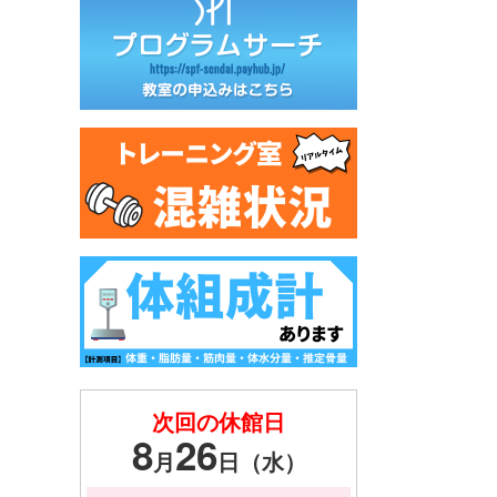
次回の休館日
8
26
月
日（水）