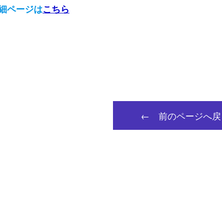
細ページは
こちら
← 前のページへ戻