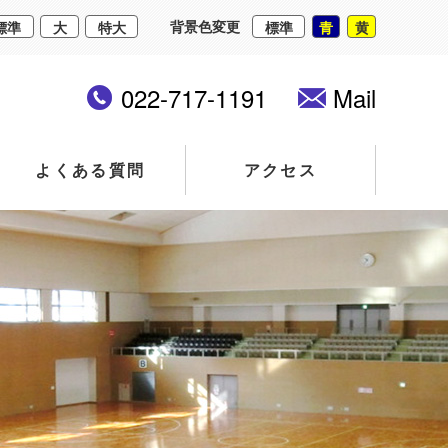
背景色変更
標準
大
特大
標準
青
黄
022-717-1191
Mail
よくある質問
アクセス