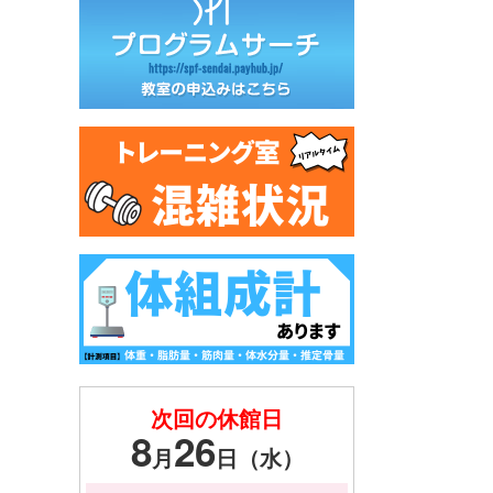
次回の休館日
8
26
月
日（水）