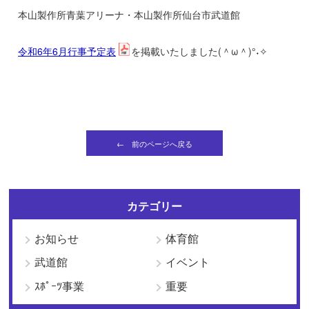
本山製作所青葉アリーナ・本山製作所仙台市武道館
令和6年6月行事予定表
を掲載いたしました(＾ω＾)°˖✧
← 前のページへ戻る
カテゴリー
お知らせ
体育館
武道館
イベント
ｽﾎﾟｰﾂ事業
重要