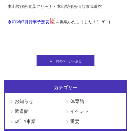
本山製作所青葉アリーナ・本山製作所仙台市武道館
令和6年7月行事予定表
を掲載いたしました！(・∀・)
← 前のページへ戻る
カテゴリー
お知らせ
体育館
武道館
イベント
ｽﾎﾟｰﾂ事業
重要